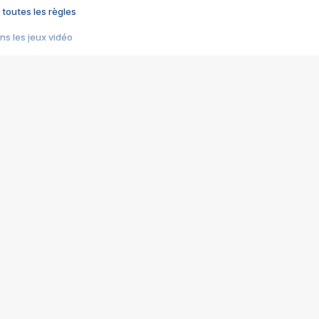
 toutes les règles
s les jeux vidéo
us choquant de Rockstar ? - Le scandale BULLY
e plus moche de Steam
du RÊVE tourne au CAUCHEMAR
pendant 8 heures
it… à tort
umiliés par un jeu vidéo
ire - Final Fantasy 8
ti un empire - Age of Empires
story DOFUS
tard, il crée l'un des pires jeux de tous les temps, MindsEye.