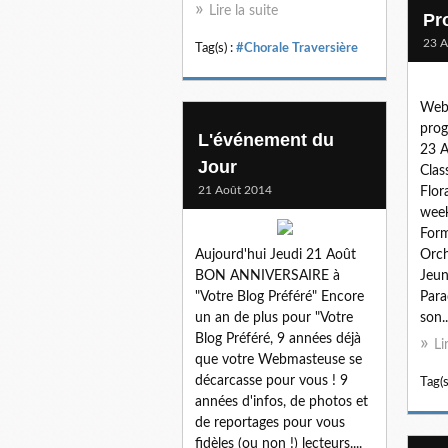
Lire la suite
Pr
23 A
Tag(s) :
#Chorale Traversière
Web
prog
L'événement du
23 A
Jour
Clas
21 Août 2014
Flor
week
Form
Aujourd'hui Jeudi 21 Août
Orch
BON ANNIVERSAIRE à
Jeun
"Votre Blog Préféré" Encore
Para
un an de plus pour "Votre
son..
Blog Préféré, 9 années déjà
Li
que votre Webmasteuse se
décarcasse pour vous ! 9
Tag(s
années d'infos, de photos et
de reportages pour vous
fidèles (ou non !) lecteurs....