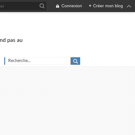
Connexion
+
Créer mon blog
end pas au