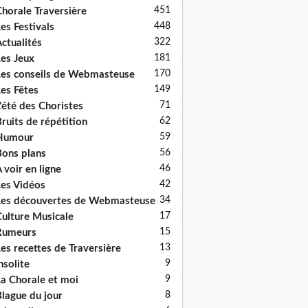
451
horale Traversière
448
es Festivals
322
ctualités
181
es Jeux
170
es conseils de Webmasteuse
149
es Fêtes
71
'été des Choristes
62
ruits de répétition
59
Humour
56
ons plans
46
 voir en ligne
42
es Vidéos
34
es découvertes de Webmasteuse
17
ulture Musicale
15
Rumeurs
13
es recettes de Traversière
9
nsolite
9
a Chorale et moi
8
lague du jour