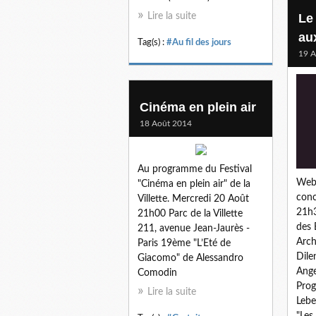
Lire la suite
Le
aux
Tag(s) :
#Au fil des jours
19 A
Cinéma en plein air
18 Août 2014
Au programme du Festival
Webm
"Cinéma en plein air" de la
conc
Villette. Mercredi 20 Août
21h3
21h00 Parc de la Villette
des 
211, avenue Jean-Jaurès -
Arch
Paris 19ème "L’Eté de
Dile
Giacomo" de Alessandro
Ange
Comodin
Prog
Lire la suite
Leb