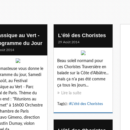
assique au Vert -
L'été des Choristes
ogramme du Jour
29 Août 2014
oût 2014
Beau soleil normand pour
ces Choristes Traversière en
masteuse vous donne le
balade sur la Côte d'Albâtre...
ramme du jour, Samedi
mais ça n'a pas été comme
oût, au Festival
ça tous les jours...
sique au Vert - Parc
al de Paris. Thème du
Lire la suite
-end : "Réunions au
Tag(s) :
#L'été des Choristes
et" à 16h00 Orchestre
hambre de Paris
avo Gimeno, direction
stin Dumay, violon
el da...