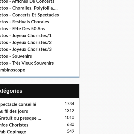
tos - Affiches De Concerts
tos - Choralies, Polyfollia,...
otos - Concerts Et Spectacles
tos - Festivals Chorales
otos - Fête Des 50 Ans
otos - Joyeux Choristes/1
otos - Joyeux Choristes/2
otos - Joyeux Choristes/3
otos - Souvenirs
tos - Très Vieux Souvenirs
ombinoscope
Catégories
1734
pectacle conseillé
1312
u fil des jours
1010
ratuit ou presque ...
680
nfos Choristes
549
ub Copinage