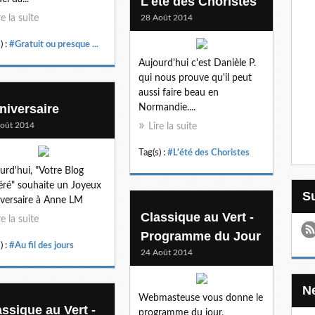
L'été des Choristes
re la suite
28 Août 2014
) :
#Gratuit ou presque ...
Aujourd'hui c'est Danièle P.
qui nous prouve qu'il peut
aussi faire beau en
niversaire
Normandie....
oût 2014
Lire la suite
Tag(s) :
#L'été des Choristes
urd'hui, "Votre Blog
éré" souhaite un Joyeux
versaire à Anne LM
Classique au Vert -
re la suite
Programme du Jour
) :
#Au fil des jours
24 Août 2014
Webmasteuse vous donne le
assique au Vert -
programme du jour,