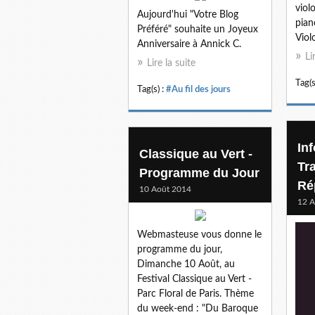
viol
Aujourd'hui "Votre Blog
pian
Préféré" souhaite un Joyeux
Viol
Anniversaire à Annick C.
Li
Lire la suite
Tag(s
Tag(s) :
#Au fil des jours
In
Classique au Vert -
Tra
Programme du Jour
Ré
10 Août 2014
12 A
Webmasteuse vous donne le
programme du jour,
Dimanche 10 Août, au
Festival Classique au Vert -
Parc Floral de Paris. Thème
du week-end : "Du Baroque