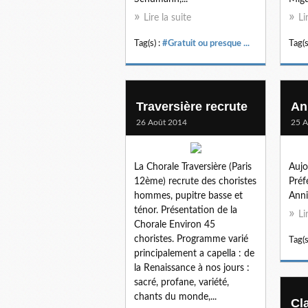
Lire la suite
Li
Tag(s) :
#Gratuit ou presque ...
Tag(s
Traversière recrute
An
26 Août 2014
25 A
La Chorale Traversière (Paris
Aujo
12ème) recrute des choristes
Préf
hommes, pupitre basse et
Anni
ténor. Présentation de la
Li
Chorale Environ 45
choristes. Programme varié
Tag(s
principalement a capella : de
la Renaissance à nos jours :
sacré, profane, variété,
chants du monde,...
Cl