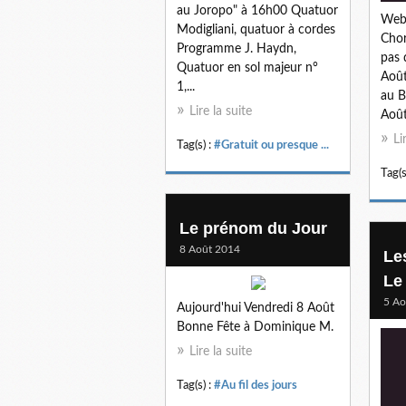
au Joropo" à 16h00 Quatuor
Webm
Modigliani, quatuor à cordes
Chori
Programme J. Haydn,
pas 
Quatuor en sol majeur n°
Août
1,...
au B
Lire la suite
Août
Li
Tag(s) :
#Gratuit ou presque ...
Tag(s
Le prénom du Jour
8 Août 2014
Le
Le
5 Ao
Aujourd'hui Vendredi 8 Août
Bonne Fête à Dominique M.
Lire la suite
Tag(s) :
#Au fil des jours