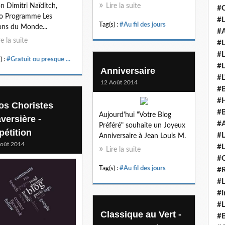
on Dimitri Naïditch,
Lire la suite
#C
o Programme Les
#L
Tag(s) :
#Au fil des jours
ons du Monde...
#A
re la suite
#L
#L
) :
#Gratuit ou presque ...
#L
Anniversaire
#L
12 Août 2014
#B
#
fos Choristes
#B
Aujourd'hui "Votre Blog
versière -
#A
Préféré" souhaite un Joyeux
pétition
#L
Anniversaire à Jean Louis M.
oût 2014
#L
Lire la suite
#C
Tag(s) :
#Au fil des jours
#
#L
#I
#L
Classique au Vert -
#B