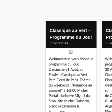
Classique au Vert -
Cl
Programme du Jour
Pr
31 Août 2014
30 A
Webmasteuse vous donne le
Web
programme du jour,
prog
Dimanche 31 Août, au
30 A
Festival Classique au Vert -
Clas
Parc Floral de Paris. Thème
Flor
du week-end : "Réunions au
week
sommet" à 16h00 Michel
somm
Portal, clarinette Miguel da
de C
Silva, alto Michel Dalberto,
Gust
piano Programme R.
Augu
Schumann,...
Migu