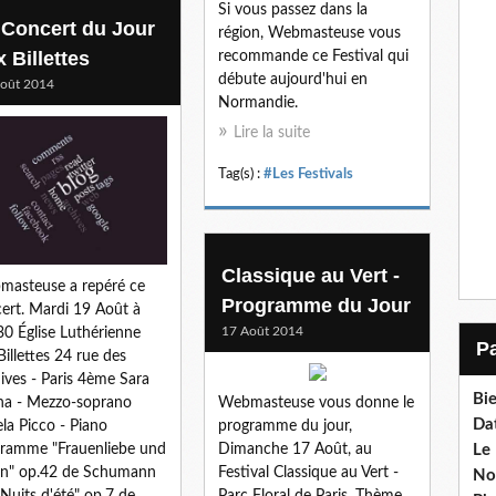
Si vous passez dans la
 Concert du Jour
région, Webmasteuse vous
 Billettes
recommande ce Festival qui
débute aujourd'hui en
oût 2014
Normandie.
Lire la suite
Tag(s) :
#Les Festivals
Classique au Vert -
asteuse a repéré ce
Programme du Jour
ert. Mardi 19 Août à
17 Août 2014
0 Église Luthérienne
Billettes 24 rue des
ives - Paris 4ème Sara
Bi
Webmasteuse vous donne le
na - Mezzo-soprano
Da
programme du jour,
la Picco - Piano
Dimanche 17 Août, au
Le
ramme "Frauenliebe und
Festival Classique au Vert -
en" op.42 de Schumann
No
Parc Floral de Paris. Thème