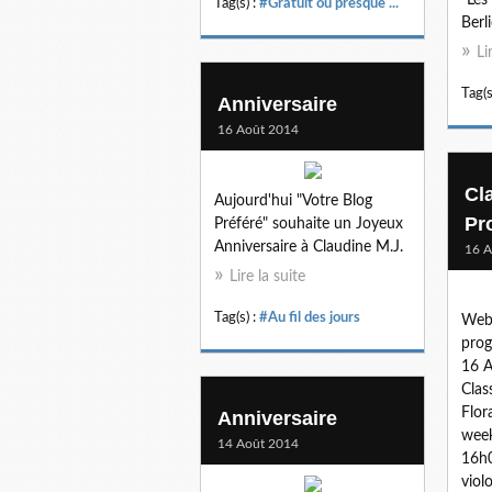
"Les
Tag(s) :
#Gratuit ou presque ...
Berli
Li
Tag(s
Anniversaire
16 Août 2014
Cl
Aujourd'hui "Votre Blog
Pr
Préféré" souhaite un Joyeux
Anniversaire à Claudine M.J.
16 A
Lire la suite
Tag(s) :
#Au fil des jours
Web
prog
16 A
Clas
Flor
Anniversaire
week
14 Août 2014
16h0
viol