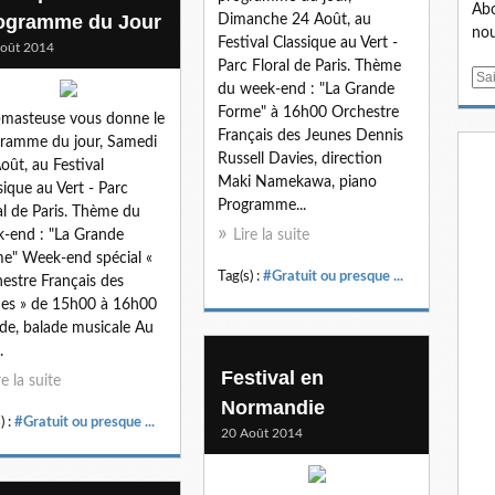
Abo
ogramme du Jour
Dimanche 24 Août, au
nou
Festival Classique au Vert -
oût 2014
Parc Floral de Paris. Thème
E
du week-end : "La Grande
m
Forme" à 16h00 Orchestre
masteuse vous donne le
a
Français des Jeunes Dennis
ramme du jour, Samedi
i
Russell Davies, direction
oût, au Festival
l
Maki Namekawa, piano
sique au Vert - Parc
Programme...
al de Paris. Thème du
-end : "La Grande
Lire la suite
e" Week-end spécial «
Tag(s) :
#Gratuit ou presque ...
estre Français des
es » de 15h00 à 16h00
de, balade musicale Au
.
Festival en
re la suite
Normandie
) :
#Gratuit ou presque ...
20 Août 2014