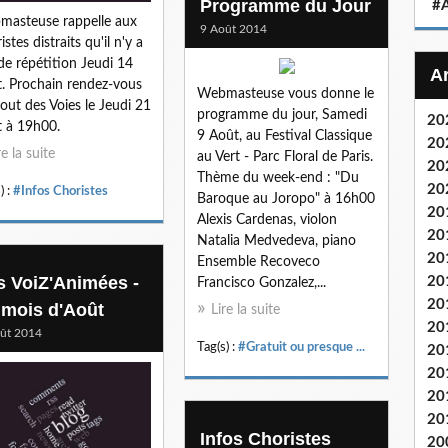
Programme du Jour
#A
asteuse rappelle aux
9 Août 2014
stes distraits qu'il n'y a
de répétition Jeudi 14
. Prochain rendez-vous
Webmasteuse vous donne le
out des Voies le Jeudi 21
programme du jour, Samedi
20
 à 19h00.
9 Août, au Festival Classique
20
re la suite
au Vert - Parc Floral de Paris.
20
Thème du week-end : "Du
20
) :
#Infos Choristes
Baroque au Joropo" à 16h00
20
Alexis Cardenas, violon
20
Natalia Medvedeva, piano
20
Ensemble Recoveco
s VoiZ'Animées -
20
Francisco Gonzalez,...
20
 mois d'Août
Lire la suite
20
ût 2014
Tag(s) :
#Gratuit ou presque ...
20
20
20
20
Infos Choristes
20