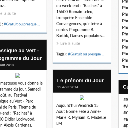
 Nuits d'été" op.7 de
Pho
du week-end : "Racines" à
oz...
Pho
16h00 Romain Leleu,
re la suite
Ph
trompette Ensemble
Pho
Convergences, quintette à
) :
#Gratuit ou presque ...
Ph
cordes Programme B.
Ph
Bartók, Danses populaires...
Ph
Lire la suite
Ph
assique au Vert -
Ph
Tag(s) :
#Gratuit ou presque ...
ogramme du Jour
Pho
oût 2014
Tr
Le prénom du Jour
masteuse vous donne le
15 Août 2014
ramme du jour, Samedi
oût, au Festival
#S
sique au Vert - Parc
Aujourd'hui Vendredi 15
#A
al de Paris. Thème du
Août Bonne Fête à Anne-
#G
-end : "Racines" à
Marie R. Myriam K. Madette
0 Didier Lockwood,
#I
LM
on Alexis Cardenas,
#P