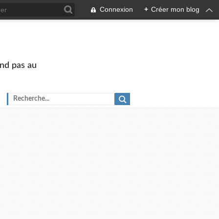
Connexion
+
Créer mon blog
end pas au