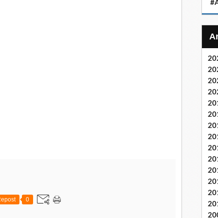
#A
20
20
20
20
20
20
20
20
20
20
20
20
20
epost
0
20
20