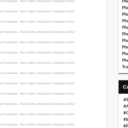
Pho
Pho
Ph
Pho
Ph
Ph
Ph
Ph
Ph
Pho
Tr
#S
#A
#G
#I
#P