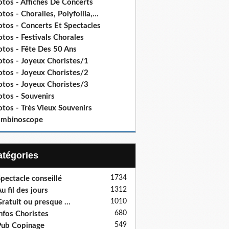
tos - Affiches De Concerts
tos - Choralies, Polyfollia,...
otos - Concerts Et Spectacles
tos - Festivals Chorales
otos - Fête Des 50 Ans
otos - Joyeux Choristes/1
otos - Joyeux Choristes/2
otos - Joyeux Choristes/3
otos - Souvenirs
tos - Très Vieux Souvenirs
ombinoscope
Catégories
1734
pectacle conseillé
1312
u fil des jours
1010
ratuit ou presque ...
680
nfos Choristes
549
ub Copinage