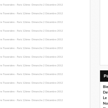
Bi
Da
Le
No