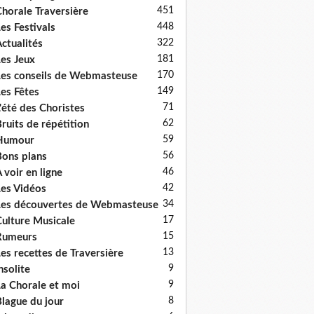
451
horale Traversière
448
es Festivals
322
ctualités
181
es Jeux
170
es conseils de Webmasteuse
149
es Fêtes
71
'été des Choristes
62
ruits de répétition
59
Humour
56
ons plans
46
 voir en ligne
42
es Vidéos
34
es découvertes de Webmasteuse
17
ulture Musicale
15
Rumeurs
13
es recettes de Traversière
9
nsolite
9
a Chorale et moi
8
lague du jour