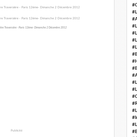
#C
#L
#A
#L
âtre Traversière - Paris 12ème- Dimanche 2 Décembre 2012
#L
#L
#L
#B
#
#B
#A
#L
#L
#C
#
#L
#I
#L
Publicité
#B