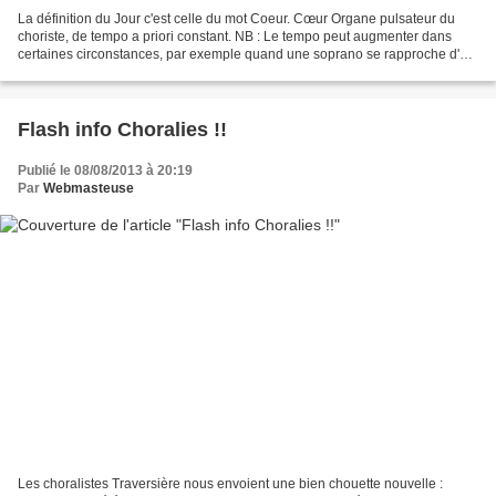
La définition du Jour c'est celle du mot Coeur. Cœur Organe pulsateur du
choriste, de tempo a priori constant. NB : Le tempo peut augmenter dans
certaines circonstances, par exemple quand une soprano se rapproche d'un
sol aigu, ou quand une basse noble...
Flash info Choralies !!
Publié le 08/08/2013 à 20:19
Par
Webmasteuse
Les choralistes Traversière nous envoient une bien chouette nouvelle :