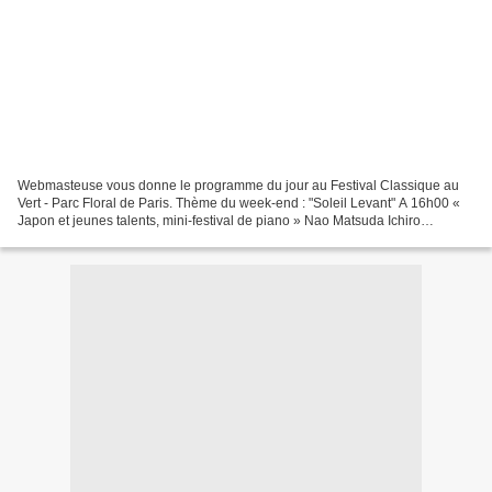
Webmasteuse vous donne le programme du jour au Festival Classique au
Vert - Parc Floral de Paris. Thème du week-end : "Soleil Levant" A 16h00 «
Japon et jeunes talents, mini-festival de piano » Nao Matsuda Ichiro
Nodaira, Le Vent Ichiro Nodaira, Sonorités...