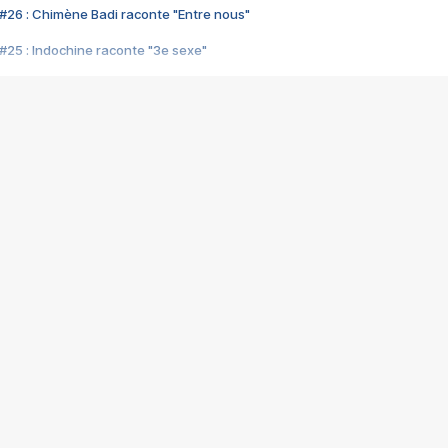
#26 : Chimène Badi raconte "Entre nous"
#25 : Indochine raconte "3e sexe"
#24 : Zaho raconte "C'est chelou"
#23 : Patrick Bruel raconte "Au café des délices"
#22 : Kyo raconte "Le chemin"
#21 : Nolwenn Leroy raconte "Cassé"
#20 : Patrick Hernandez raconte "Born to be alive"
#19 : Lorie raconte "Près de moi"
#18 : Michael Jones raconte "A nos actes manqués" (avec Jean-Jacque
#17 : Khaled raconte "Aïcha"
#16 : Corneille raconte "Parce qu'on vient de loin"
#15 : Indochine raconte "L'aventurier"
14 : Lorie raconte "Sur un air latino"