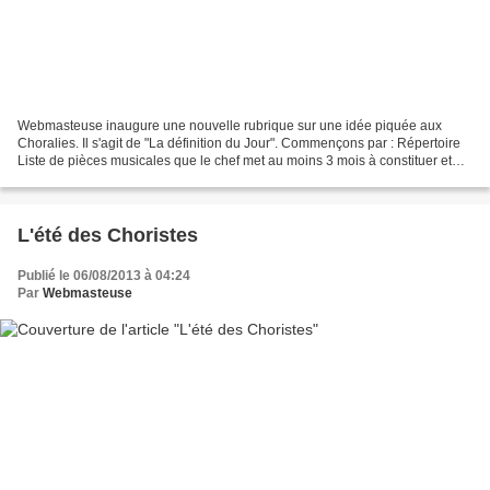
Webmasteuse inaugure une nouvelle rubrique sur une idée piquée aux
Choralies. Il s'agit de "La définition du Jour". Commençons par : Répertoire
Liste de pièces musicales que le chef met au moins 3 mois à constituer et
que certain(e)s choristes mettent...
L'été des Choristes
Publié le 06/08/2013 à 04:24
Par
Webmasteuse